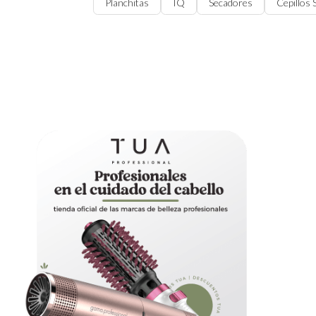
Planchitas
IQ
Secadores
Cepillos