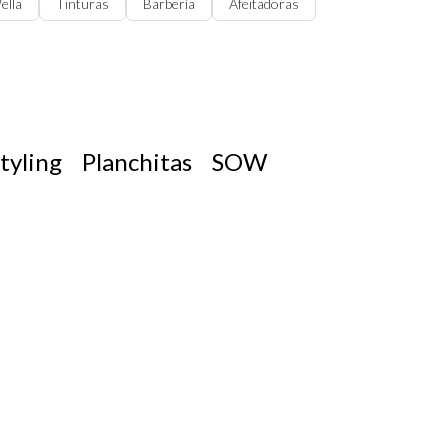
ella
Tinturas
Barbería
Afeitadoras
tyling
Planchitas
SOW