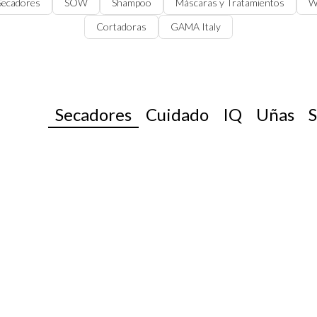
 Secadores
SOW
Shampoo
Máscaras y Tratamientos
W
Cortadoras
GAMA Italy
Secadores
Cuidado
IQ
Uñas
S