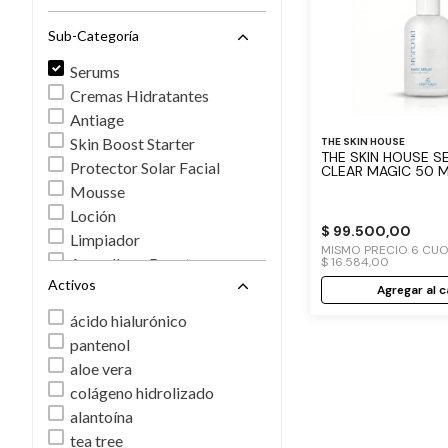
Sub-Categoría
Serums
Cremas Hidratantes
Antiage
Skin Boost Starter
THE SKIN HOUSE
THE SKIN HOUSE SERUM DR
Protector Solar Facial
CLEAR MAGIC 50 
Mousse
Loción
$
99
.
500
,
00
Limpiador
MISMO PRECIO
6
CUO
$
16
.
584
,
00
Ampollas y Boosters
Activos
Agregar al c
ácido hialurónico
pantenol
aloe vera
colágeno hidrolizado
alantoína
tea tree