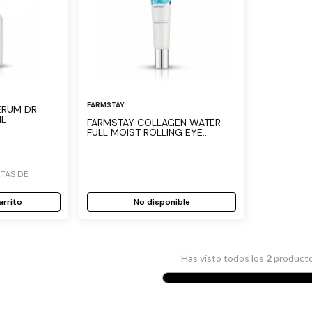
FARMSTAY
ML
FARMSTAY COLLAGEN WATER
FULL MOIST ROLLING EYE
SERUM 25 ML
TAS DE
arrito
No disponible
Has visto todos los
2
product