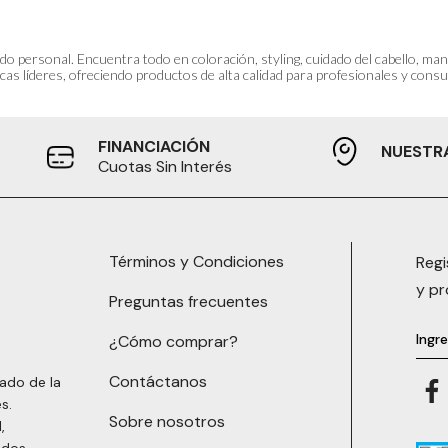
do personal. Encuentra todo en coloración, styling, cuidado del cabello, m
as líderes, ofreciendo productos de alta calidad para profesionales y consum
FINANCIACIÓN
NUESTR
Cuotas Sin Interés
Términos y Condiciones
Regi
y p
Preguntas frecuentes
¿Cómo comprar?
Contáctanos
ado de la
s.
Sobre nosotros
,