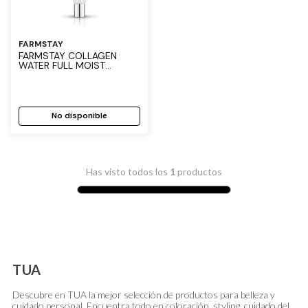
FARMSTAY
FARMSTAY COLLAGEN
WATER FULL MOIST
ROLLING EYE SERUM 25
ML
No disponible
Has visto todos los
1
productos
TUA
Descubre en TUA la mejor selección de productos para belleza y
cuidado personal. Encuentra todo en coloración, styling, cuidado del