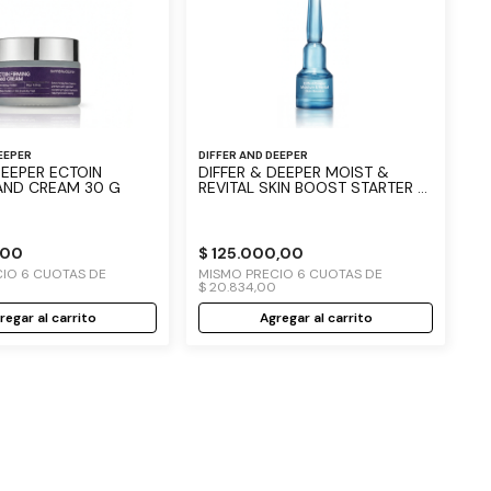
EEPER
DIFFER AND DEEPER
ER ECTOIN
DIFFER & DEEPER MOIST &
AND CREAM 30 G
REVITAL SKIN BOOST STARTER 5
UN
00
$
125
.
000
,
00
CIO
6
CUOTAS DE
MISMO PRECIO
6
CUOTAS DE
$
20
.
834
,
00
regar al carrito
Agregar al carrito