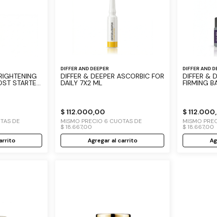
DIFFER AND DEEPER
DIFFER AND D
BRIGHTENING
DIFFER & DEEPER ASCORBIC FOR
DIFFER & DEEP
OST STARTER
DAILY 7X2 ML
FIRMING B
$
112
.
000
,
00
$
112
.
000
,
TAS DE
MISMO PRECIO
6
CUOTAS DE
MISMO PRE
$
18
.
667
,
00
$
18
.
667
,
00
arrito
Agregar al carrito
Ag