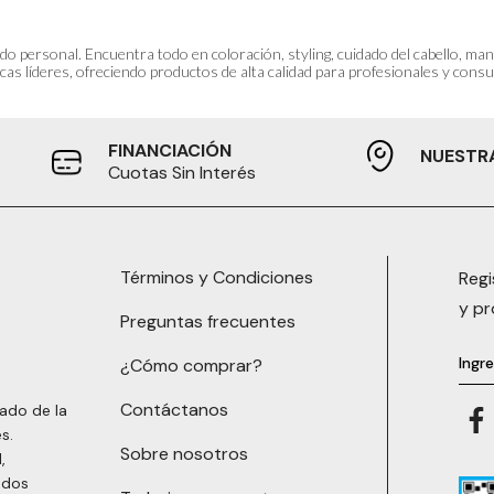
do personal. Encuentra todo en coloración, styling, cuidado del cabello, m
as líderes, ofreciendo productos de alta calidad para profesionales y consum
FINANCIACIÓN
NUESTR
Cuotas Sin Interés
Términos y Condiciones
Regi
y p
Preguntas frecuentes
¿Cómo comprar?
Contáctanos
ado de la
s.
Sobre nosotros
,
ados