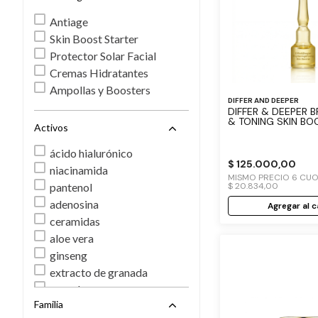
Antiage
Skin Boost Starter
Protector Solar Facial
Cremas Hidratantes
Ampollas y Boosters
DIFFER AND DEEPER
DIFFER & DEEPER 
& TONING SKIN BO
Activos
PACK 5 UN
ácido hialurónico
$
125
.
000
,
00
niacinamida
MISMO PRECIO
6
CUO
$
20
.
834
,
00
pantenol
adenosina
Agregar al c
ceramidas
aloe vera
ginseng
extracto de granada
escualeno
Familia
té verde