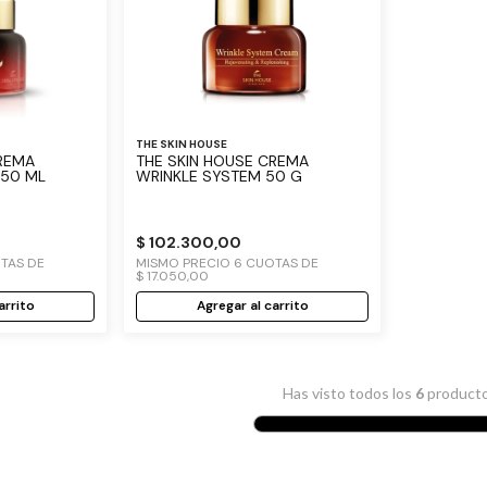
THE SKIN HOUSE
THE SKIN HOUSE CREMA
 50 ML
WRINKLE SYSTEM 50 G
$
102
.
300
,
00
TAS DE
MISMO PRECIO
6
CUOTAS DE
$
17
.
050
,
00
arrito
Agregar al carrito
Has visto todos los
6
product