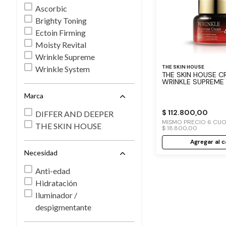
aminoácidos
Ascorbic
péptidos
Brighty Toning
ectoin
Ectoin Firming
proxylane
Moisty Revital
PDRN
Wrinkle Supreme
vitaminas
THE SKIN HOUSE
Wrinkle System
THE SKIN HOUSE CREMA
AHA
WRINKLE SUPREME
PHA
Marca
ácido ascórbico
$
112
.
800
,
00
DIFFER AND DEEPER
MISMO PRECIO
6
CUO
THE SKIN HOUSE
$
18
.
800
,
00
Agregar al c
Necesidad
Anti-edad
Hidratación
Iluminador /
despigmentante