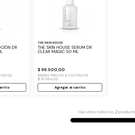
THE SKIN HOUSE
OCIÓN DR
THE SKIN HOUSE SERUM DR
ML
CLEAR MAGIC 50 ML
$
99
.
500
,
00
TAS DE
MISMO PRECIO
6
CUOTAS DE
$
16
.
584
,
00
arrito
Agregar al carrito
Has visto todos los
2
product