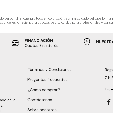
do personal. Encuentra todo en coloración, styling, cuidado del cabello, m
as líderes, ofreciendo productos de alta calidad para profesionales y consum
FINANCIACIÓN
NUESTR
Cuotas Sin Interés
Términos y Condiciones
Regi
y p
Preguntas frecuentes
¿Cómo comprar?
Contáctanos
ado de la
s.
Sobre nosotros
,