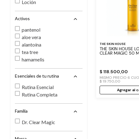
Loción
Activos
pantenol
aloe vera
alantoína
THE SKIN HOUSE
THE SKIN HOUSE L
tea tree
CLEAR MAGIC 50 
hamamelis
$
118
.
500
,
00
Esenciales de tu rutina
MISMO PRECIO
6
CUO
$
19
.
750
,
00
Rutina Esencial
Agregar al c
Rutina Completa
Familia
Dr. Clear Magic
Marca