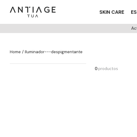
SKIN CARE
ES
Ac
iluminador---despigmentante
0
productos