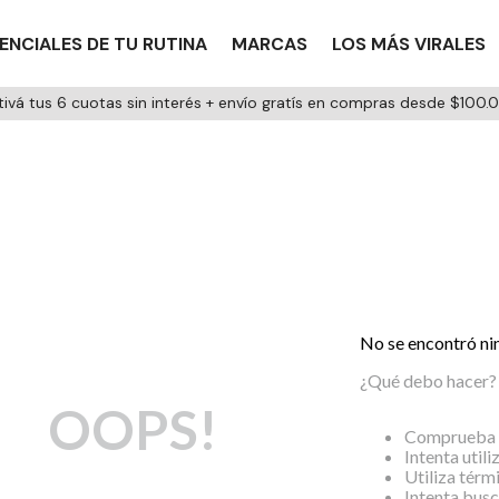
ENCIALES DE TU RUTINA
MARCAS
LOS MÁS VIRALES
tivá tus 6 cuotas sin interés + envío gratís en compras desde $100.
No se encontró ni
¿Qué debo hacer?
OOPS!
Comprueba l
Intenta utili
Utiliza térm
Intenta busc