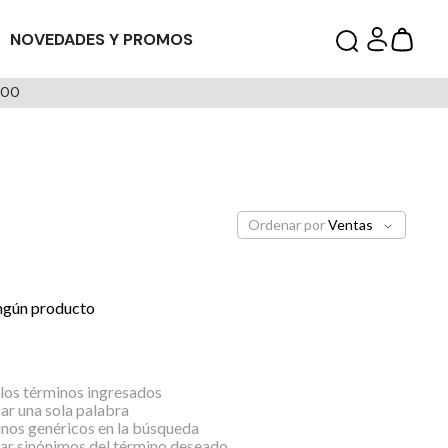
NOVEDADES Y PROMOS
000
Ordenar por
Ventas
ngún producto
os términos ingresados
zar una sola palabra
inos genéricos en la búsqueda
ar sinónimos del término deseado